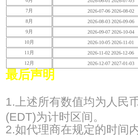
6月
2026-06-01 2026-07-05
7月
2026-07-06 2026-08-02
8月
2026-08-03 2026-09-06
9月
2026-09-07 2026-10-04
10月
2026-10-05 2026-11-01
11月
2026-11-02 2026-12-06
12月
2026-12-07 2027-01-03
最后声明
1.
上述所有数值均为人民
(EDT)
为计时区间。
2.
如代理商在规定的时间