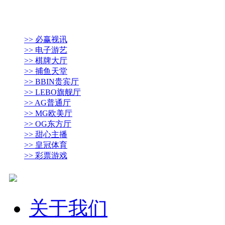
>> 必赢视讯
>> 电子游艺
>> 棋牌大厅
>> 捕鱼天堂
>> BBIN贵宾厅
>> LEBO旗舰厅
>> AG普通厅
>> MG欧美厅
>> OG东方厅
>> 甜心主播
>> 皇冠体育
>> 彩票游戏
关于我们