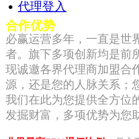
代理登入
合作优势
必赢运营多年，一直是世
者。旗下多项创新均是前
现诚邀各界代理商加盟合
源，还是您的人脉关系；
我们在此为您提供全方位
发掘财富，多项优势为您