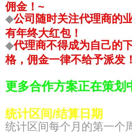
佣金！
~
◆
公司随时关注代理商的
有年终大红包！
◆
代理商不得成为自己的
格，佣金一律不给予派发
更多合作方案正在策划
/
统计区间
结算日期
统计区间每个月的第一个