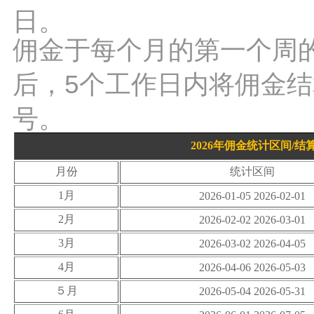
日。
佣金于每个月的第一个周
后，
5
个工作日内将佣金结
号。
2026年佣金统计区间/结
月份
统计区间
1月
2026-01-05 2026-02-01
2月
2026-02-02 2026-03-01
3月
2026-03-02 2026-04-05
4月
2026-04-06 2026-05-03
５月
2026-05-04 2026-05-31