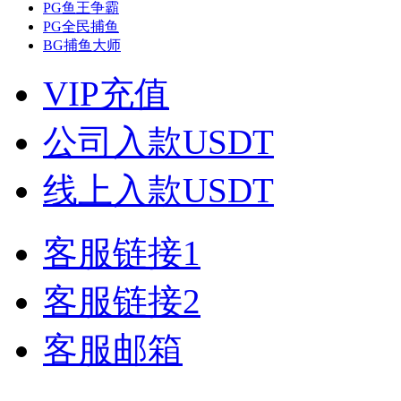
PG鱼王争霸
PG全民捕鱼
BG捕鱼大师
VIP充值
公司入款USDT
线上入款USDT
客服链接1
客服链接2
客服邮箱